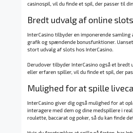
casinospil, vil du finde et spil, der passer til
Bredt udvalg af online slot
InterCasino tilbyder en imponerende samling 
grafik og spændende bonusfunktioner. Uanset o
stort udvalg af slots hos InterCasino.
Derudover tilbyder InterCasino også et bredt 
eller erfaren spiller, vil du finde et spil, der p
Mulighed for at spille live
InterCasino giver dig også mulighed for at op
interagere med dem og dine medspillere i realti
roulette, baccarat og poker, så du kan finde det 
Hvis du foretrækker at spille på farten, har In