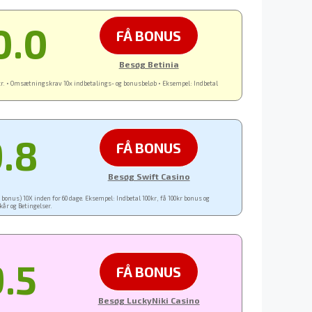
0.0
FÅ BONUS
Besøg Betinia
00 kr. • Omsætningskrav 10x indbetalings- og bonusbeløb • Eksempel: Indbetal
.
9.8
FÅ BONUS
Besøg Swift Casino
nus) 10X inden for 60 dage. Eksempel: Indbetal 100kr, få 100kr bonus og
kår og Betingelser.
9.5
FÅ BONUS
Besøg LuckyNiki Casino