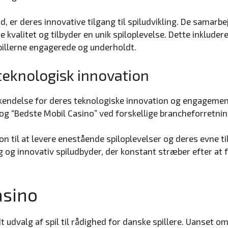
ud, er deres innovative tilgang til spiludvikling. De samarb
ste kvalitet og tilbyder en unik spiloplevelse. Dette inklud
pillerne engagerede og underholdt.
 teknologisk innovation
kendelse for deres teknologiske innovation og engagement 
 og “Bedste Mobil Casino” ved forskellige brancheforretni
n til at levere enestående spiloplevelser og deres evne til
lig og innovativ spiludbyder, der konstant stræber efter at 
asino
t udvalg af spil til rådighed for danske spillere. Uanset om