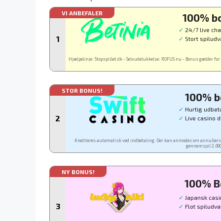
VI ANBEFALER
100% bo
✓
24/7 live ch
✓
Stort spiludv
Hjælpelinje: Stopspillet.dk - Selvudelukkelse: ROFUS.nu - Bonus gælder for
STOR BONUS!
100% bo
✓
Hurtig udbet
✓
Live casino 
Krediteres automatisk ved indbetaling. Der kan anmodes om annullering
gennemspil 2,000k
NY BONUS!
100% Bo
✓
Japansk cas
✓
Flot spiludva