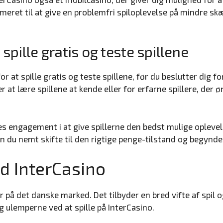
imeret til at give en problemfri spiloplevelse på mindre 
spille gratis og teste spillene
 at spille gratis og teste spillene, før du beslutter dig fo
r at lære spillene at kende eller for erfarne spillere, der ø
res engagement i at give spillerne den bedst mulige oplevel
kan du nemt skifte til den rigtige penge-tilstand og begynde
d InterCasino
på det danske marked. Det tilbyder en bred vifte af spil og 
g ulemperne ved at spille på InterCasino.