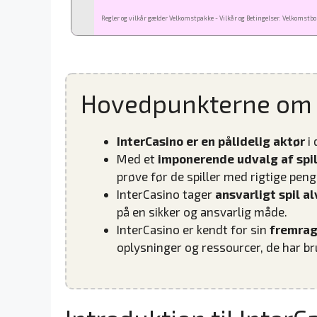
Regler og vilkår gælder Velkomstpakke - Vilkår og Betingelser. Velkomstb
Hovedpunkterne om 
InterCasino er en pålidelig aktør
i 
Med et
imponerende udvalg af spi
prøve før de spiller med rigtige peng
InterCasino tager
ansvarligt spil al
på en sikker og ansvarlig måde.
InterCasino er kendt for sin
fremrag
oplysninger og ressourcer, de har br