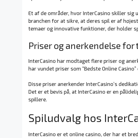
Et af de områder, hvor InterCasino skiller sig 
branchen for at sikre, at deres spil er af høje
temaer og innovative funktioner, der holder s
Priser og anerkendelse for
InterCasino har modtaget flere priser og aner
har vundet priser som “Bedste Online Casino”
Disse priser anerkender InterCasino’s dedikatio
Det er et bevis på, at InterCasino er en pålide
spillere.
Spiludvalg hos InterC
InterCasino er et online casino, der har et bred