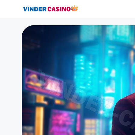
Hop
til
indhold