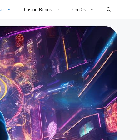
se
Casino Bonus
Om Os