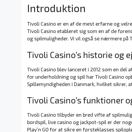
Introduktion
Tivoli Casino er en af de mest erfarne og velr
Tivoli Casino etableret sig som en af de førend
og spilmuligheder. Vi vil også se nærmere på Ti
Tivoli Casino’s historie og 
Tivoli Casino blev lanceret i 2012 som en del 
for underholdning og spil har Tivoli Casino op
Spillemyndigheden i Danmark, hvilket sikrer, at 
Tivoli Casino’s funktioner o
Tivoli Casino tilbyder en bred vifte af spilm
bordspil, live casino og jackpot-spil er der 
Play’n GO for at sikre en førsteklasses spilo