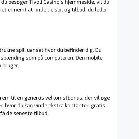
 du besøger Tivoli Casino’s hjemmeside, vil du
t er nemt at finde de spil og tilbud, du leder
trukne spil, uanset hvor du befinder dig. Du
 og spænding som på computeren. Den mobile
u bruger.
frem til en generøs velkomstbonus, der vil øge
, hvor du kan vinde ekstra kontanter, gratis
å de seneste tilbud.