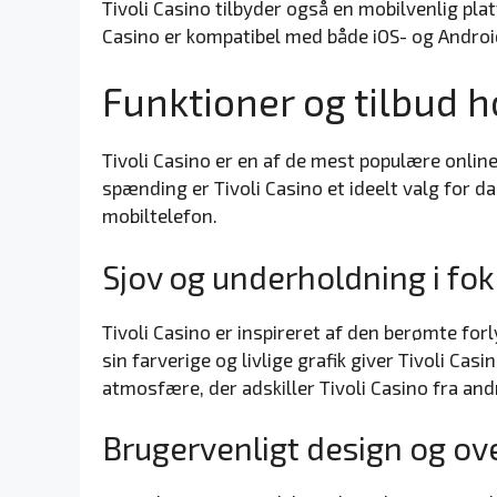
Tivoli Casino tilbyder også en mobilvenlig plat
Casino er kompatibel med både iOS- og Androi
Funktioner og tilbud h
Tivoli Casino er en af de mest populære online
spænding er Tivoli Casino et ideelt valg for d
mobiltelefon.
Sjov og underholdning i fo
Tivoli Casino er inspireret af den berømte f
sin farverige og livlige grafik giver Tivoli Cas
atmosfære, der adskiller Tivoli Casino fra and
Brugervenligt design og o