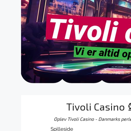
Tivoli Casino 
Oplev Tivoli Casino - Danmarks perle
Spilleside