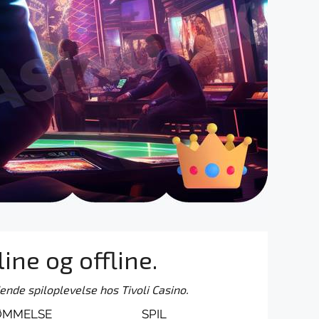
ine og offline.
ende spiloplevelse hos Tivoli Casino.
ØMMELSE
SPIL