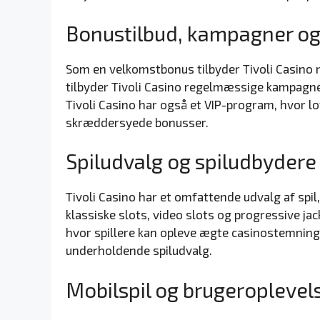
Bonustilbud, kampagner o
Som en velkomstbonus tilbyder Tivoli Casino 
tilbyder Tivoli Casino regelmæssige kampagner
Tivoli Casino har også et VIP-program, hvor l
skræddersyede bonusser.
Spiludvalg og spiludbydere
Tivoli Casino har et omfattende udvalg af spil
klassiske slots, video slots og progressive jac
hvor spillere kan opleve ægte casinostemning 
underholdende spiludvalg.
Mobilspil og brugeroplevel