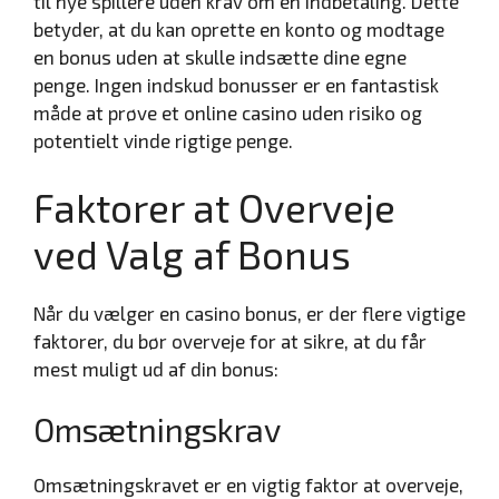
til nye spillere uden krav om en indbetaling. Dette
betyder, at du kan oprette en konto og modtage
en bonus uden at skulle indsætte dine egne
penge. Ingen indskud bonusser er en fantastisk
måde at prøve et online casino uden risiko og
potentielt vinde rigtige penge.
Faktorer at Overveje
ved Valg af Bonus
Når du vælger en casino bonus, er der flere vigtige
faktorer, du bør overveje for at sikre, at du får
mest muligt ud af din bonus:
Omsætningskrav
Omsætningskravet er en vigtig faktor at overveje,