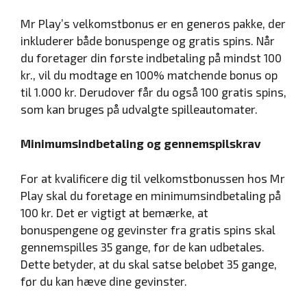
Mr Play’s velkomstbonus er en generøs pakke, der
inkluderer både bonuspenge og gratis spins. Når
du foretager din første indbetaling på mindst 100
kr., vil du modtage en 100% matchende bonus op
til 1.000 kr. Derudover får du også 100 gratis spins,
som kan bruges på udvalgte spilleautomater.
Minimumsindbetaling og gennemspilskrav
For at kvalificere dig til velkomstbonussen hos Mr
Play skal du foretage en minimumsindbetaling på
100 kr. Det er vigtigt at bemærke, at
bonuspengene og gevinster fra gratis spins skal
gennemspilles 35 gange, før de kan udbetales.
Dette betyder, at du skal satse beløbet 35 gange,
før du kan hæve dine gevinster.