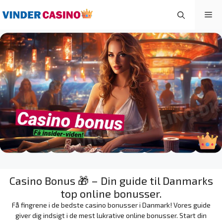
Hop
Me
til
indhold
Casino Bonus 🎁 – Din guide til Danmarks
top online bonusser.
Få fingrene i de bedste casino bonusser i Danmark! Vores guide
giver dig indsigt i de mest lukrative online bonusser. Start din