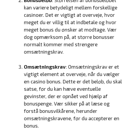
Bonusbeløb
: Størrelsen af bonusbeløbet
kan variere betydeligt mellem forskellige
casinoer. Det er vigtigt at overveje, hvor
meget du er villig til at indbetale og hvor
meget bonus du ønsker at modtage. Vær
dog opmærksom på, at større bonusser
normalt kommer med strengere
omsætningskrav.
Omsætningskrav
: Omsætningskrav er et
vigtigt element at overveje, når du vælger
en casino bonus. Dette er det beløb, du skal
satse, før du kan hæve eventuelle
gevinster, der er opnået ved hjælp af
bonuspenge. Vær sikker på at læse og
forstå bonusvilkårene, herunder
omsætningskravene, før du accepterer en
bonus.