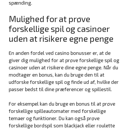
spænding.
Mulighed for at prøve
forskellige spil og casinoer
uden at risikere egne penge
En anden fordel ved casino bonusser er, at de
giver dig mulighed for at prøve forskellige spil og
casinoer uden at risikere dine egne penge. Når du
modtager en bonus, kan du bruge den til at
udforske forskellige spil og finde ud af, hvilke der
passer bedst til dine præferencer og spillestil.
For eksempel kan du bruge en bonus til at prøve
forskellige spilleautomater med forskellige
temaer og funktioner. Du kan også prøve
forskellige bordspil som blackjack eller roulette