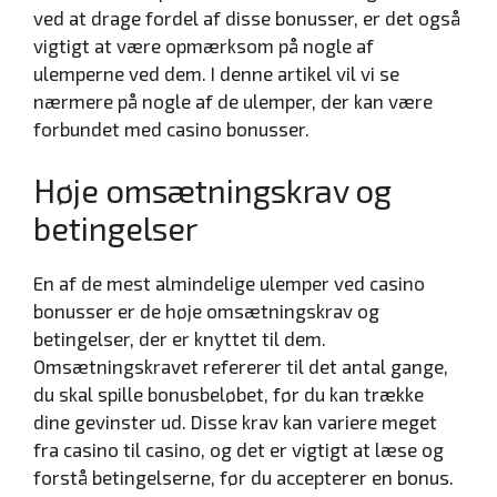
ved at drage fordel af disse bonusser, er det også
vigtigt at være opmærksom på nogle af
ulemperne ved dem. I denne artikel vil vi se
nærmere på nogle af de ulemper, der kan være
forbundet med casino bonusser.
Høje omsætningskrav og
betingelser
En af de mest almindelige ulemper ved casino
bonusser er de høje omsætningskrav og
betingelser, der er knyttet til dem.
Omsætningskravet refererer til det antal gange,
du skal spille bonusbeløbet, før du kan trække
dine gevinster ud. Disse krav kan variere meget
fra casino til casino, og det er vigtigt at læse og
forstå betingelserne, før du accepterer en bonus.