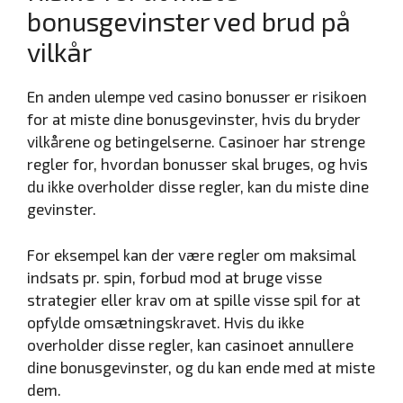
bonusgevinster ved brud på
vilkår
En anden ulempe ved casino bonusser er risikoen
for at miste dine bonusgevinster, hvis du bryder
vilkårene og betingelserne. Casinoer har strenge
regler for, hvordan bonusser skal bruges, og hvis
du ikke overholder disse regler, kan du miste dine
gevinster.
For eksempel kan der være regler om maksimal
indsats pr. spin, forbud mod at bruge visse
strategier eller krav om at spille visse spil for at
opfylde omsætningskravet. Hvis du ikke
overholder disse regler, kan casinoet annullere
dine bonusgevinster, og du kan ende med at miste
dem.