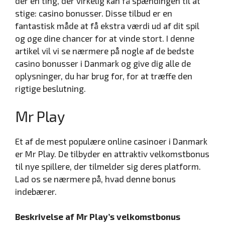
der en ting, der virkelig kan få spændingen til at
stige: casino bonusser. Disse tilbud er en
fantastisk måde at få ekstra værdi ud af dit spil
og øge dine chancer for at vinde stort. I denne
artikel vil vi se nærmere på nogle af de bedste
casino bonusser i Danmark og give dig alle de
oplysninger, du har brug for, for at træffe den
rigtige beslutning.
Mr Play
Et af de mest populære online casinoer i Danmark
er Mr Play. De tilbyder en attraktiv velkomstbonus
til nye spillere, der tilmelder sig deres platform.
Lad os se nærmere på, hvad denne bonus
indebærer.
Beskrivelse af Mr Play’s velkomstbonus