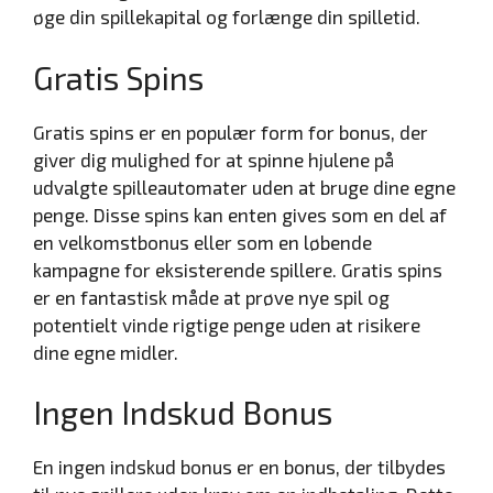
øge din spillekapital og forlænge din spilletid.
Gratis Spins
Gratis spins er en populær form for bonus, der
giver dig mulighed for at spinne hjulene på
udvalgte spilleautomater uden at bruge dine egne
penge. Disse spins kan enten gives som en del af
en velkomstbonus eller som en løbende
kampagne for eksisterende spillere. Gratis spins
er en fantastisk måde at prøve nye spil og
potentielt vinde rigtige penge uden at risikere
dine egne midler.
Ingen Indskud Bonus
En ingen indskud bonus er en bonus, der tilbydes