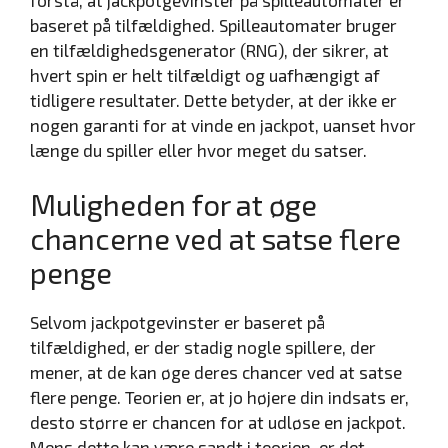
baseret på tilfældighed. Spilleautomater bruger
en tilfældighedsgenerator (RNG), der sikrer, at
hvert spin er helt tilfældigt og uafhængigt af
tidligere resultater. Dette betyder, at der ikke er
nogen garanti for at vinde en jackpot, uanset hvor
længe du spiller eller hvor meget du satser.
Muligheden for at øge
chancerne ved at satse flere
penge
Selvom jackpotgevinster er baseret på
tilfældighed, er der stadig nogle spillere, der
mener, at de kan øge deres chancer ved at satse
flere penge. Teorien er, at jo højere din indsats er,
desto større er chancen for at udløse en jackpot.
Mens dette kan være sandt i teorien, er det