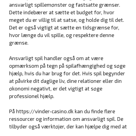
ansvarligt spillemønster og fastsatte grænser.
Dette indebærer at sætte et budget for, hvor
meget du er villig til at satse, og holde dig til det.
Det er også vigtigt at sætte en tidsgrænse for,
hvor længe du vil spille, og respektere denne
grænse.
Ansvarligt spil handler også om at være
opmærksom på tegn på spilafhængighed og søge
hjælp, hvis du har brug for det. Hvis spil begynder
at påvirke dit daglige liv, dine relationer eller din
økonomi negativt, er det vigtigt at søge
professionel hjælp.
På https://vinder-casino.dk kan du finde flere
ressourcer og information om ansvarligt spil. De
tilbyder også værktøjer, der kan hjælpe dig med at