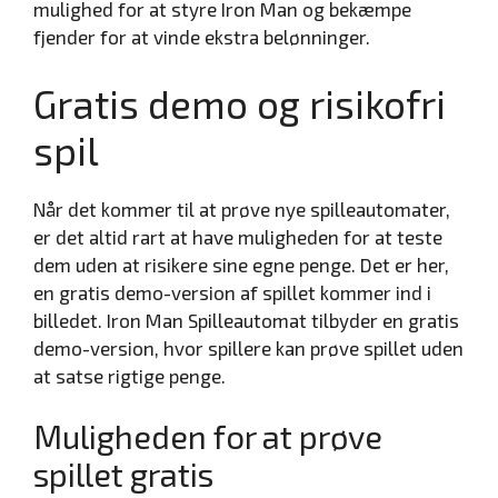
mulighed for at styre Iron Man og bekæmpe
fjender for at vinde ekstra belønninger.
Gratis demo og risikofri
spil
Når det kommer til at prøve nye spilleautomater,
er det altid rart at have muligheden for at teste
dem uden at risikere sine egne penge. Det er her,
en gratis demo-version af spillet kommer ind i
billedet. Iron Man Spilleautomat tilbyder en gratis
demo-version, hvor spillere kan prøve spillet uden
at satse rigtige penge.
Muligheden for at prøve
spillet gratis