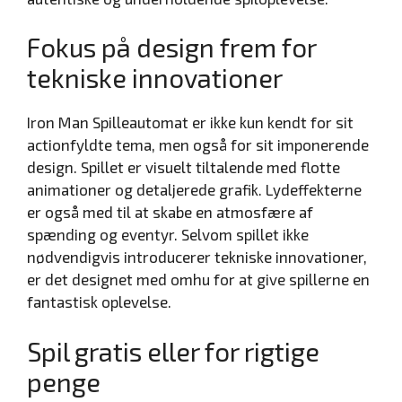
Fokus på design frem for
tekniske innovationer
Iron Man Spilleautomat er ikke kun kendt for sit
actionfyldte tema, men også for sit imponerende
design. Spillet er visuelt tiltalende med flotte
animationer og detaljerede grafik. Lydeffekterne
er også med til at skabe en atmosfære af
spænding og eventyr. Selvom spillet ikke
nødvendigvis introducerer tekniske innovationer,
er det designet med omhu for at give spillerne en
fantastisk oplevelse.
Spil gratis eller for rigtige
penge