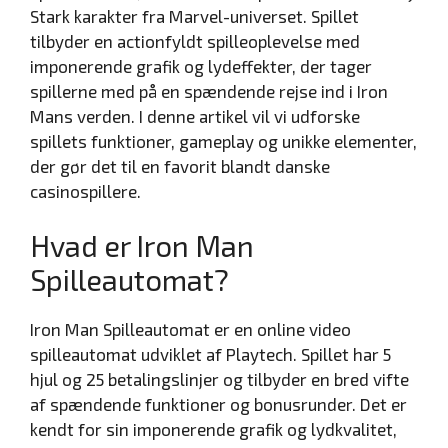
Stark karakter fra Marvel-universet. Spillet
tilbyder en actionfyldt spilleoplevelse med
imponerende grafik og lydeffekter, der tager
spillerne med på en spændende rejse ind i Iron
Mans verden. I denne artikel vil vi udforske
spillets funktioner, gameplay og unikke elementer,
der gør det til en favorit blandt danske
casinospillere.
Hvad er Iron Man
Spilleautomat?
Iron Man Spilleautomat er en online video
spilleautomat udviklet af Playtech. Spillet har 5
hjul og 25 betalingslinjer og tilbyder en bred vifte
af spændende funktioner og bonusrunder. Det er
kendt for sin imponerende grafik og lydkvalitet,