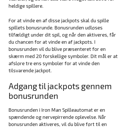
heldige spillere.
For at vinde en af disse jackpots skal du spille
spillets bonusrunde. Bonusrunden udløses
tilfældigt under dit spil, og når den aktiveres, får
du chancen for at vinde en af jackpots. I
bonusrunden vil du blive præsenteret for en
skærm med 20 forskellige symboler. Dit mål er at
afsløre tre ens symboler for at vinde den
tilsvarende jackpot.
Adgang til jackpots gennem
bonusrunden
Bonusrunden i Iron Man Spilleautomat er en
spændende og nervepirrende oplevelse. Når
bonusrunden aktiveres, vil du blive ført til en