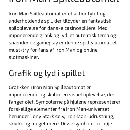
Iron Man Spilleautomat er et actionfyldt og
underholdende spil, der tilbyder en fantastisk
spiloplevelse for danske casinospillere. Med
imponerende grafik og lyd, et autentisk tema og
spændende gameplay er denne spilleautomat et
must-try for fans af Iron Man og online
slotmaskiner.
Grafik og lyd i spillet
Grafikken i Iron Man Spilleautomat er
imponerende og skaber en visuel oplevelse, der
fanger øjet. Symbolerne på hjulene repræsenterer
forskellige elementer fra Iron Man-universet,
herunder Tony Stark selv, Iron Man-udrustning,
skurke og meget mere. Disse symboler er nøje