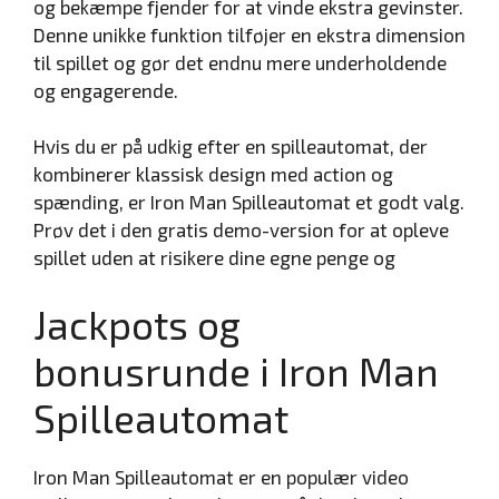
og bekæmpe fjender for at vinde ekstra gevinster.
Denne unikke funktion tilføjer en ekstra dimension
til spillet og gør det endnu mere underholdende
og engagerende.
Hvis du er på udkig efter en spilleautomat, der
kombinerer klassisk design med action og
spænding, er Iron Man Spilleautomat et godt valg.
Prøv det i den gratis demo-version for at opleve
spillet uden at risikere dine egne penge og
Jackpots og
bonusrunde i Iron Man
Spilleautomat
Iron Man Spilleautomat er en populær video