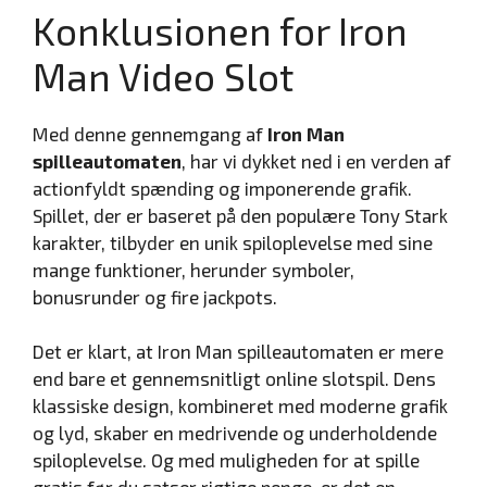
Konklusionen for Iron
Man Video Slot
Med denne gennemgang af
Iron Man
spilleautomaten
, har vi dykket ned i en verden af
actionfyldt spænding og imponerende grafik.
Spillet, der er baseret på den populære Tony Stark
karakter, tilbyder en unik spiloplevelse med sine
mange funktioner, herunder symboler,
bonusrunder og fire jackpots.
Det er klart, at Iron Man spilleautomaten er mere
end bare et gennemsnitligt online slotspil. Dens
klassiske design, kombineret med moderne grafik
og lyd, skaber en medrivende og underholdende
spiloplevelse. Og med muligheden for at spille