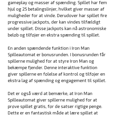
gameplay og masser af spænding. Spillet har fem
hjul og 25 betalingslinjer, hvilket giver masser af
muligheder for at vinde. Derudover har spillet fire
progressive jackpots, der kan vindes tilfældigt
under spillet. Disse jackpots kan nå astronomiske
beløb og tilføjer en ekstra spænding til spillet.
En anden spændende funktion i Iron Man
Spilleautomat er bonusrunden. I bonusrunden får
spillerne mulighed for at styre Iron Man og
bekæmpe fjender. Denne interaktive funktion
giver spillerne en følelse af kontrol og tilføjer en
ekstra lag af spænding og engagement til spillet.
Det er også værd at bemærke, at Iron Man
Spilleautomat giver spillerne mulighed for at
prøve spillet gratis, før de satser rigtige penge.
Dette er en fantastisk måde at lære spillet at