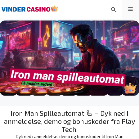
Hop
Me
til
indhold
Iron Man Spilleautomat 🦾 – Dyk ned i
anmeldelse, demo og bonuskoder fra Play
Tech.
Dyk ned i anmeldelse, demo og bonuskoder til Iron Man