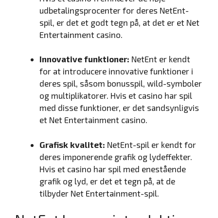
udbetalingsprocenter for deres NetEnt-
spil, er det et godt tegn på, at det er et Net
Entertainment casino.
Innovative funktioner:
NetEnt er kendt
for at introducere innovative funktioner i
deres spil, såsom bonusspil, wild-symboler
og multiplikatorer. Hvis et casino har spil
med disse funktioner, er det sandsynligvis
et Net Entertainment casino.
Grafisk kvalitet:
NetEnt-spil er kendt for
deres imponerende grafik og lydeffekter.
Hvis et casino har spil med enestående
grafik og lyd, er det et tegn på, at de
tilbyder Net Entertainment-spil.