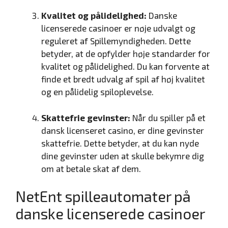
Kvalitet og pålidelighed:
Danske
licenserede casinoer er nøje udvalgt og
reguleret af Spillemyndigheden. Dette
betyder, at de opfylder høje standarder for
kvalitet og pålidelighed. Du kan forvente at
finde et bredt udvalg af spil af høj kvalitet
og en pålidelig spiloplevelse.
Skattefrie gevinster:
Når du spiller på et
dansk licenseret casino, er dine gevinster
skattefrie. Dette betyder, at du kan nyde
dine gevinster uden at skulle bekymre dig
om at betale skat af dem.
NetEnt spilleautomater på
danske licenserede casinoer