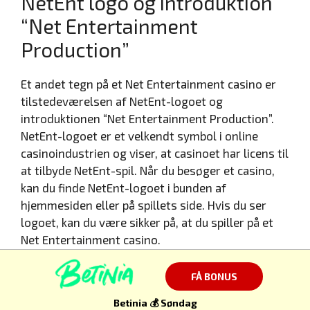
NetEnt logo og introduktion
“Net Entertainment
Production”
Et andet tegn på et Net Entertainment casino er
tilstedeværelsen af NetEnt-logoet og
introduktionen “Net Entertainment Production”.
NetEnt-logoet er et velkendt symbol i online
casinoindustrien og viser, at casinoet har licens til
at tilbyde NetEnt-spil. Når du besøger et casino,
kan du finde NetEnt-logoet i bunden af
hjemmesiden eller på spillets side. Hvis du ser
logoet, kan du være sikker på, at du spiller på et
Net Entertainment casino.
Derudover vil du måske også se introduktionen
FÅ BONUS
“Net Entertainment Production” på casinoets
Betinia 💰 Søndag
hjemmeside eller i spillets beskrivelse. Dette er en