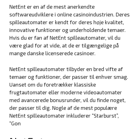
NetEnt er en af de mest anerkendte
softwareudviklere i online casinoindustrien. Deres
spilleautomater er kendt for deres høje kvalitet,
innovative funktioner og underholdende temaer.
Hvis du er fan af NetEnt spilleautomater, vil du
være glad for at vide, at de er tilgængelige på
mange danske licenserede casinoer.
NetEnt spilleautomater tilbyder en bred vifte af
temaer og funktioner, der passer til enhver smag.
Uanset om du foretrækker klassiske
frugtautomater eller moderne videoautomater
med avancerede bonusrunder, vil du finde noget,
der passer til dig. Nogle af de mest populære
NetEnt spilleautomater inkluderer “Starburst”,
“Gon