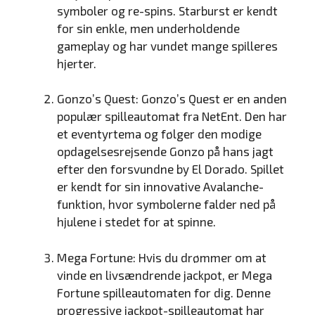
symboler og re-spins. Starburst er kendt
for sin enkle, men underholdende
gameplay og har vundet mange spilleres
hjerter.
Gonzo’s Quest: Gonzo’s Quest er en anden
populær spilleautomat fra NetEnt. Den har
et eventyrtema og følger den modige
opdagelsesrejsende Gonzo på hans jagt
efter den forsvundne by El Dorado. Spillet
er kendt for sin innovative Avalanche-
funktion, hvor symbolerne falder ned på
hjulene i stedet for at spinne.
Mega Fortune: Hvis du drømmer om at
vinde en livsændrende jackpot, er Mega
Fortune spilleautomaten for dig. Denne
progressive jackpot-spilleautomat har