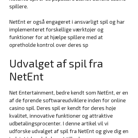
spillere.
NetEnt er også engageret i ansvarligt spil og har
implementeret forskellige værktøjer og
funktioner for at hjælpe spillere med at
opretholde kontrol over deres sp
Udvalget af spil fra
NetEnt
Net Entertainment, bedre kendt som NetEnt, er en
af de førende softwareudviklere inden for online
casino spil. Deres spil er kendt for deres høje
kvalitet, innovative funktioner og attraktive
udbetalingsprocenter. I denne artikel vil vi
udforske udvalget af spil fra NetEnt og give dig en