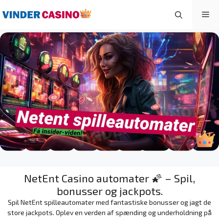
Hop
Me
til
indhold
NetEnt Casino automater 🌠 – Spil,
bonusser og jackpots.
Spil NetEnt spilleautomater med fantastiske bonusser og jagt de
store jackpots. Oplev en verden af spænding og underholdning på