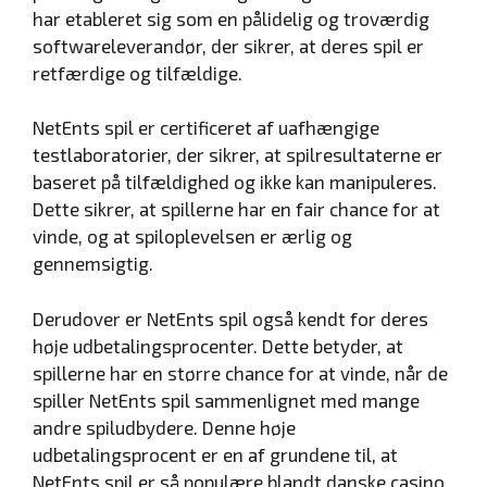
har etableret sig som en pålidelig og troværdig
softwareleverandør, der sikrer, at deres spil er
retfærdige og tilfældige.
NetEnts spil er certificeret af uafhængige
testlaboratorier, der sikrer, at spilresultaterne er
baseret på tilfældighed og ikke kan manipuleres.
Dette sikrer, at spillerne har en fair chance for at
vinde, og at spiloplevelsen er ærlig og
gennemsigtig.
Derudover er NetEnts spil også kendt for deres
høje udbetalingsprocenter. Dette betyder, at
spillerne har en større chance for at vinde, når de
spiller NetEnts spil sammenlignet med mange
andre spiludbydere. Denne høje
udbetalingsprocent er en af ​​grundene til, at
NetEnts spil er så populære blandt danske casino