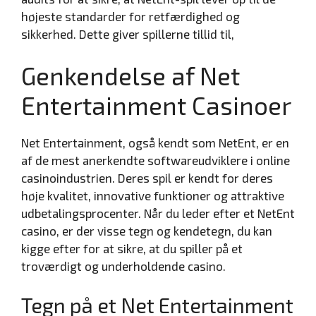
højeste standarder for retfærdighed og
sikkerhed. Dette giver spillerne tillid til,
Genkendelse af Net
Entertainment Casinoer
Net Entertainment, også kendt som NetEnt, er en
af de mest anerkendte softwareudviklere i online
casinoindustrien. Deres spil er kendt for deres
høje kvalitet, innovative funktioner og attraktive
udbetalingsprocenter. Når du leder efter et NetEnt
casino, er der visse tegn og kendetegn, du kan
kigge efter for at sikre, at du spiller på et
troværdigt og underholdende casino.
Tegn på et Net Entertainment