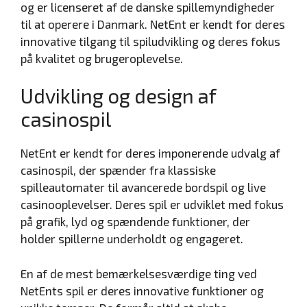
og er licenseret af de danske spillemyndigheder
til at operere i Danmark. NetEnt er kendt for deres
innovative tilgang til spiludvikling og deres fokus
på kvalitet og brugeroplevelse.
Udvikling og design af
casinospil
NetEnt er kendt for deres imponerende udvalg af
casinospil, der spænder fra klassiske
spilleautomater til avancerede bordspil og live
casinooplevelser. Deres spil er udviklet med fokus
på grafik, lyd og spændende funktioner, der
holder spillerne underholdt og engageret.
En af de mest bemærkelsesværdige ting ved
NetEnts spil er deres innovative funktioner og