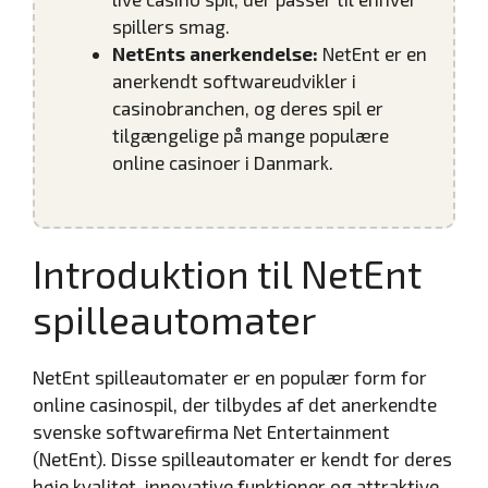
spillers smag.
NetEnts anerkendelse:
NetEnt er en
anerkendt softwareudvikler i
casinobranchen, og deres spil er
tilgængelige på mange populære
online casinoer i Danmark.
Introduktion til NetEnt
spilleautomater
NetEnt spilleautomater er en populær form for
online casinospil, der tilbydes af det anerkendte
svenske softwarefirma Net Entertainment
(NetEnt). Disse spilleautomater er kendt for deres
høje kvalitet, innovative funktioner og attraktive