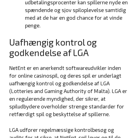
udbetalingsprocenter kan spillerne nyde en
spændende og sjov spiloplevelse samtidig
med at de har en god chance for at vinde
penge.
Uafhængig kontrol og
godkendelse af LGA
NetEnt er en anerkendt softwareudvikler inden
for online casinospil, og deres spil er underlagt
uafhængig kontrol og godkendelse af LGA
(Lotteries and Gaming Authority of Malta). LGA er
en regulerende myndighed, der sikrer, at
spiludbydere overholder strenge standarder for
retfærdigt spil og beskyttelse af spillerne.
LGA udfører regelmæssige kontrolbesøg og
audits for at sikre, at NetEnt-spil lever op til de